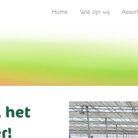
Home
Wie zijn wij
Assor
, het
r!