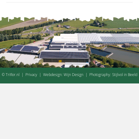
© Triflor.nl |
Privacy
| Webdesign:
Wijn Design
| Photography:
Stijlvol in Beeld