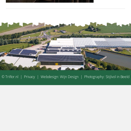
© Triflor.nl |
Privacy
| Webdesign:
Wijn Design
| Photography:
Stijlvol in Beeld