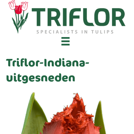
Triflor-Indiana-
uitgesneden